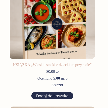
KSIĄŻKA „Włoskie smaki z dzieckiem przy stole”
80.00
zł
Oceniono
5.00
na 5
Książki
Dodaj do koszyka