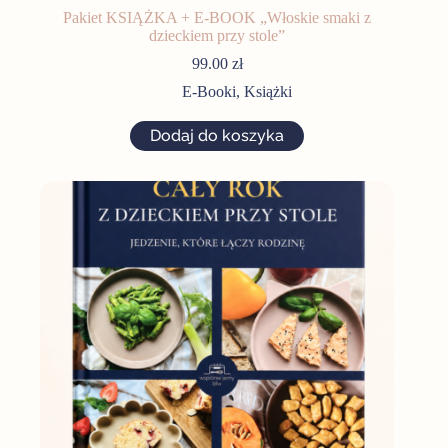
Pakiet KSIĄŻKA + E-BOOK „Włoskie smaki z
dzieckiem przy stole”
99.00
zł
E-Booki
,
Książki
Dodaj do koszyka