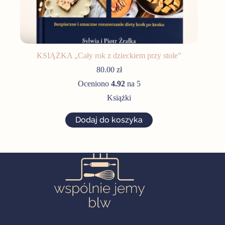
KSIĄŻKA „Cały rok z dzieckiem przy stole”
80.00
zł
Oceniono
4.92
na 5
Książki
Dodaj do koszyka