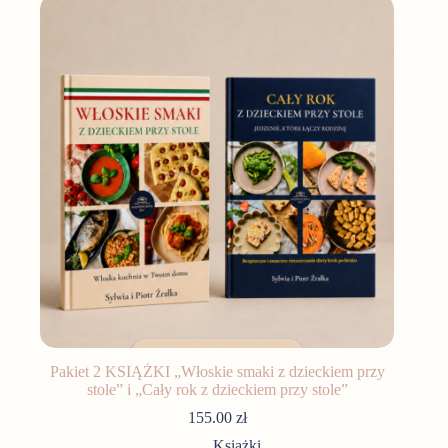
Pakiet 2 KSIĄŻKI „Włoskie smaki z dzieckiem przy
stole” i „Cały rok z dzieckiem przy stole”
155.00
zł
Książki