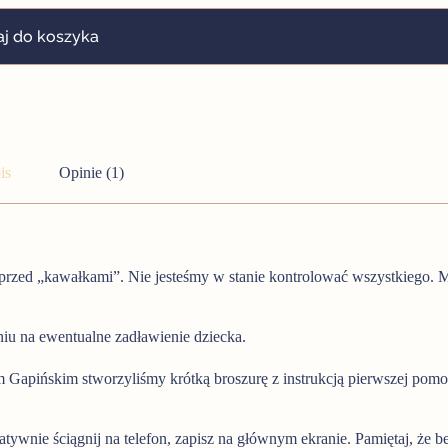
j do koszyka
is
Opinie (1)
rzed „kawałkami”. Nie jesteśmy w stanie kontrolować wszystkiego. 
iu na ewentualne zadławienie dziecka.
apińskim stworzyliśmy krótką broszurę z instrukcją pierwszej pomoc
tywnie ściągnij na telefon, zapisz na głównym ekranie. Pamiętaj, że b