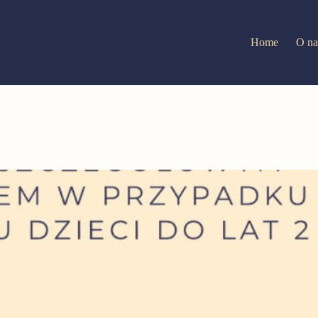
Home
O na