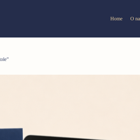
Home
O na
ole”