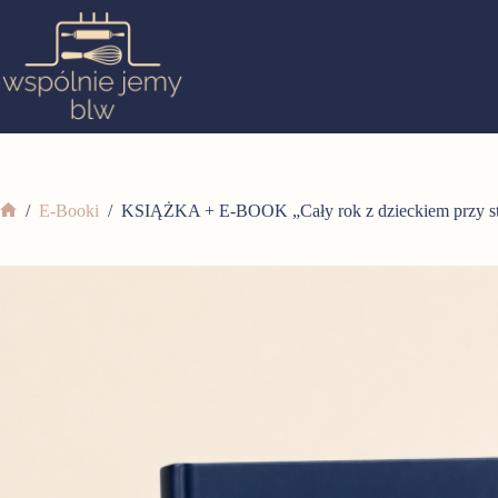
/
E-Booki
/
KSIĄŻKA + E-BOOK „Cały rok z dzieckiem przy st